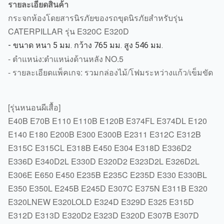
รายละเอียดสินค้า
กระจกห้องโดยสารนิรภัยของรถขุดนิรภัยสำหรับรุ่น
CATERPILLAR รุ่น E320C E320D
- ขนาด หนา 5 มม. กว้าง 765 มม. สูง 546 มม.
- ตำแหน่ง:
ตำแหน่งด้านหลัง NO.5
- รายละเอียดแพ็คเกจ: รวมกล่องไม้/โฟมระหว่างแก้ว/เข็มขัด
[รุ่นหนอนผีเสื้อ]
E40B E70B E110 E110B E120B E374FL E374DL E120
E140 E180 E200B E300 E300B E2311 E312C E312B
E315C E315CL E318B E450 E304 E318D E336D2
E336D E340D2L E330D E320D2 E323D2L E326D2L
E306E E650 E450 E235B E235C E235D E330 E330BL
E350 E350L E245B E245D E307C E375N E311B E320
E320LNEW E320LOLD E324D E329D E325 E315D
E312D E313D E320D2 E323D E320D E307B E307D