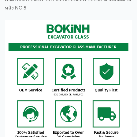
หลัง NO.5