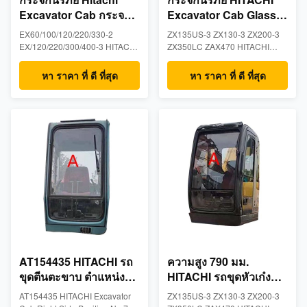
Excavator Cab กระจก
Excavator Cab Glass
ซ้ายรถขุดเปลี่ยนประตู
5mm Back Side
EX60/100/120/220/330-2
ZX135US-3 ZX130-3 ZX200-3
Window Replacement
EX/120/220/300/400-3 HITACHI
ZX350LC ZAX470 HITACHI
Excavator Glass Left Straight
Excavator Glass Back Side
Side Position NO.2 Tempered
NO.5 Tempered Glass Product
หา ราคา ที่ ดี ที่สุด
หา ราคา ที่ ดี ที่สุด
Glass Product
Descriptions Tempered
DescriptionsTempered
excavator cabin glass made for
excavator cabin glass made for
Deawoo models: ZX135US-3
Deawoo models:
ZX130-3 ZX200-3 ZX350LC
EX60/100/120/220/330-2
ZAX470- Measurements: 5mm
EX/120/220/300/400-3-
thick, 846mm wide, 652mm
Measurements: 5mm thick,
height- Position: Back Side
716mm wide, 415mm height-
NO.5- Packge ...
Position:Left ...
AT154435 HITACHI รถ
ความสูง 790 มม.
ขุดตีนตะขาบ ตำแหน่ง
HITACHI รถขุดหัวเก๋ง
กระจกด้านขวา ตำแหน่ง
หน้ากระจก A
AT154435 HITACHI Excavator
ZX135US-3 ZX130-3 ZX200-3
7 กระจกเทมเปอร์