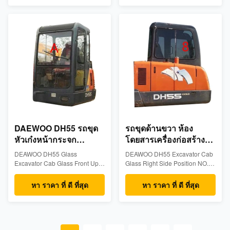
excavator cabin glass made for
excavator cabin glass made for
Deawoo models: ZAX60 ZAX70-
Deawoo models: EX-1 EX120-1
Measurements: 5mm thick,
EX200-1- Measurements: 5mm
1485mm wide, 1130mm height-
thick, 887mm wide, 309mm
Position:Right Side NO.7 Big -
height- Position:Lower Position
Packge details: Wooden box
NO.3- Packge details: Wooden
included/foam between the
box ...
glass...
DAEWOO DH55 รถขุด
รถขุดด้านขวา ห้อง
หัวเก๋งหน้ากระจก
โดยสารเครื่องก่อสร้าง
ตำแหน่ง A หนา 5 มม
กระจก
DEAWOO DH55 Glass
DEAWOO DH55 Excavator Cab
Excavator Cab Glass Front Up
Glass Right Side Position NO.8
Position A Windshield
Construction Machine Cabin
Tempered Glass Product
Tempered Glass Product
หา ราคา ที่ ดี ที่สุด
หา ราคา ที่ ดี ที่สุด
Descriptions Tempered
Descriptions Tempered
excavator cabin glass made for
excavator cabin glass made for
Deawoo models: DH55 -
Deawoo models: DH55 -
Measurements: 5mm thick,
Measurements: 5mm thick,
815mm wide, 830mm height -
708mm wide, 489mm height -