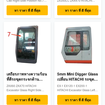
Cab Right Side Position No.7
ZX350LC ZAX470 HITACHI
Window Tempered Glass
Excavator Glass Front Up
Product Description
Position A Tempered
หา ราคา ที่ ดี ที่สุด
หา ราคา ที่ ดี ที่สุด
GlassProduct
DescriptionsTempered
excavator cabin glass made for
Deawoo models: ZX135US-3
ZX130-3 ZX200-3 ZX350LC
ZAX470- Measurements: 5mm
thick, 1092mm wide, 790mm
height- Position: Front Up
Position A - ...
เสถียรภาพทางความร้อน
5mm Mini Digger Glass
ที่ดีรถขุดกระจกด้าน
เปลี่ยน HITACHI รถขุด
ขวากระจกนิรภัยขนาด
Cab Glass
ZAX60 ZAX70 HITACHI
EX-1 EX120-1 EX200-1
ใหญ่
Excavator Glass Right Side
HITACHI Excavator Glass Left
NO.7 Big Tempered
Door Lower Position NO.3
GlassProduct
Tempered Glass Product
หา ราคา ที่ ดี ที่สุด
หา ราคา ที่ ดี ที่สุด
DescriptionsTempered
DescriptionsTempered