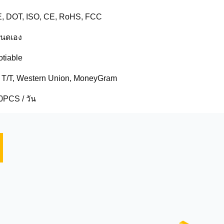
, DOT, ISO, CE, RoHS, FCC
นดเอง
tiable
, T/T, Western Union, MoneyGram
0PCS / วัน