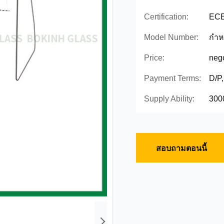
Certification:
ECE
Model Number:
กำห
Price:
nego
Payment Terms:
D/P
Supply Ability:
300
สอบถามตอนนี้