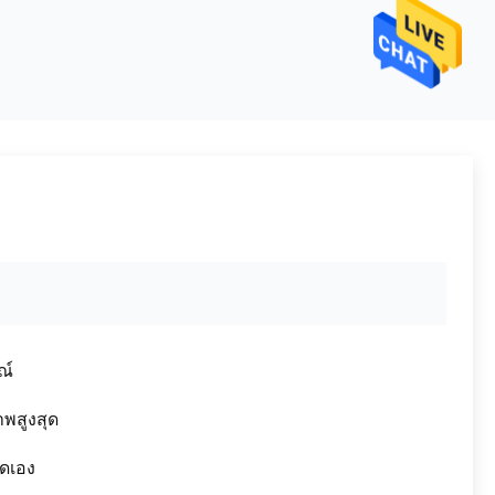
ณ์
พสูงสุด
ดเอง