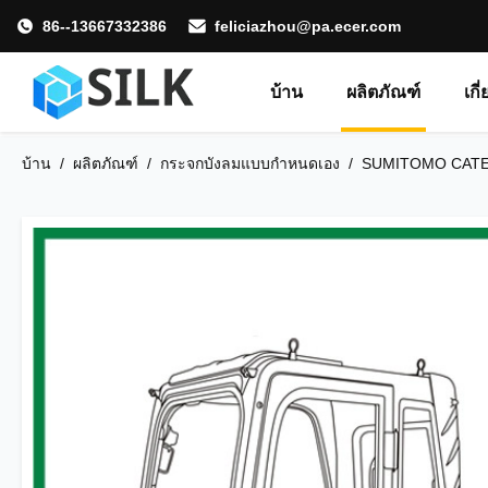
86--13667332386
feliciazhou@pa.ecer.com
บ้าน
ผลิตภัณฑ์
เกี
บ้าน
/
ผลิตภัณฑ์
/
กระจกบังลมแบบกำหนดเอง
/
SUMITOMO CATERPI