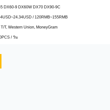
5 DX60-9 DX60W DX70 DX90-9C
84USD~24.34USD / 120RMB~155RMB
, T/T, Western Union, MoneyGram
0PCS / วัน