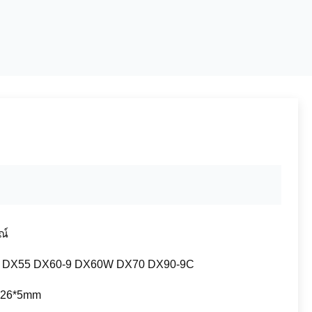
ณ์
น DX55 DX60-9 DX60W DX70 DX90-9C
526*5mm