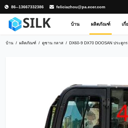
86--13667332386
feliciazhou@pa.ecer.com
บ้าน
ผลิตภัณฑ์
เกี
บ้าน
/
ผลิตภัณฑ์
/
ดูซาน กลาส
/
DX60-9 DX70 DOOSAN ประตูกระ