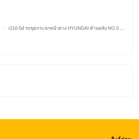
r210-5d รถขุดกระจกหน้าต่าง HYUNDAI ด้านหลัง NO.5 กระจกนิรภัย