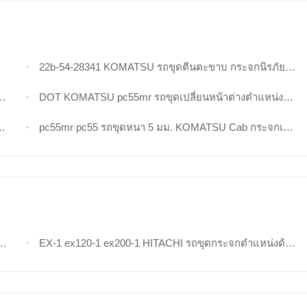
22b-54-28341 KOMATSU รถขุดตีนตะขาบ กระจกนิรภัยประตูหลังซ้าย ตำแหน่ง NO.4
DOT KOMATSU pc55mr รถขุดเปลี่ยนหน้าต่างตำแหน่งด้านขวา No.8
pc55mr pc55 รถขุดหนา 5 มม. KOMATSU Cab กระจกเทมเปอร์กระจกหน้ากระจก
EX-1 ex120-1 ex200-1 HITACHI รถขุดกระจกตำแหน่งด้านขวา No.8 กระจกนิรภัย