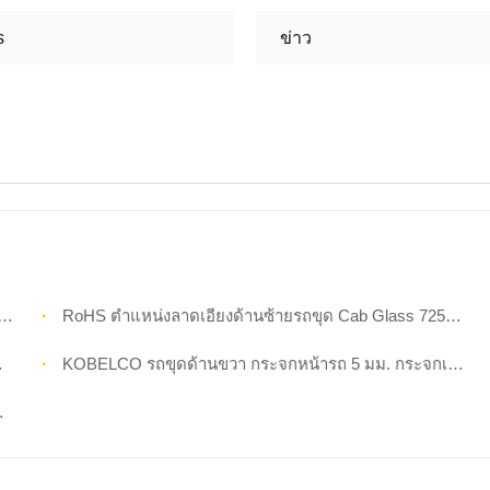
s
ข่าว
RoHS ตำแหน่งลาดเอียงด้านซ้ายรถขุด Cab Glass 725mm Wide Position NO.1
KOBELCO รถขุดด้านขวา กระจกหน้ารถ 5 มม. กระจกเทมเปอร์ตำแหน่ง No.8